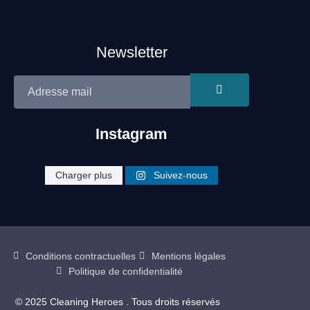
Newsletter
Instagram
Site réalisé par Néo Médias
cleaning.heroe
cleaning.heroe
cleaning.heroe
Charger plus
Suivez-nous
cleaning.heroe
cleaning.heroe
cleaning.heroe
s
s
s
s
s
s
Conditions contractuelles
Mentions légales
Politique de confidentialité
© 2025 Cleaning Heroes . Tous droits réservés