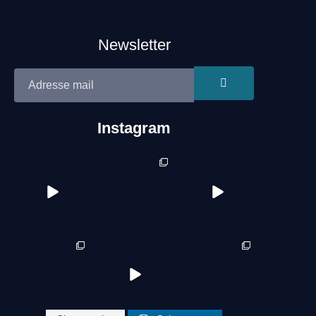
Newsletter
Instagram
cleaning.heroes
cleaning.heroes
cleaning.heroes
cleaning.heroes
cleaning.heroes
cleaning.heroes
Site réalisé par Néo Médias