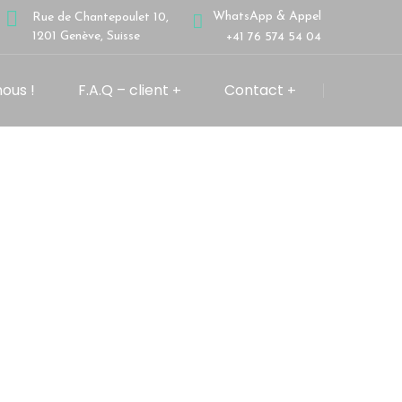
WhatsApp & Appel
Rue de Chantepoulet 10,
1201 Genève, Suisse
+41 76 574 54 04
ous !
F.A.Q – client
Contact