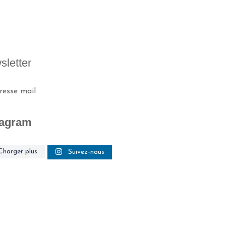
sletter
tagram
ing.hero
cleaning.hero
cleaning.hero
Charger plus
Suivez-nous
ing.hero
cleaning.hero
cleaning.hero
s
es
es
s
es
es