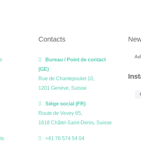
Contacts
New
e
Bureau / Point de contact
(GE)
Ins
Rue de Chantepoulet 10,
1201 Genève, Suisse
clean
clean
e
e
Siège social (FR)
Route de Vevey 65,
1618 Châtel-Saint-Denis, Suisse
ts
+41 76 574 54 04