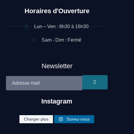
Horaires d'Ouverture
Lun – Ven : 8h30 à 16h30
Sam - Dim : Fermé
Newsletter
Instagram
Site réalisé par Néo Médias
cleaning.heroe
cleaning.heroe
cleaning.heroe
Charger plus
Suivez-nous
cleaning.heroe
cleaning.heroe
cleaning.heroe
s
s
s
s
s
s