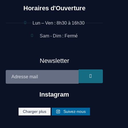
Horaires d'Ouverture
Lun – Ven : 8h30 à 16h30
Sam - Dim : Fermé
Newsletter
Instagram
Site réalisé par Néo Médias
cleaning.heroe
cleaning.heroe
cleaning.heroe
Charger plus
Suivez-nous
cleaning.heroe
cleaning.heroe
cleaning.heroe
s
s
s
s
s
s